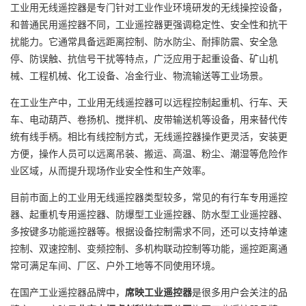
工业用无线遥控器是专门针对工业作业环境研发的无线操控设备，
和普通民用遥控器不同，工业遥控器更强调稳定性、安全性和抗干
扰能力。它通常具备远距离控制、防水防尘、耐摔防震、安全急
停、防误触、抗信号干扰等特点，广泛应用于起重设备、矿山机
械、工程机械、化工设备、冶金行业、物流输送等工业场景。
在工业生产中，工业用无线遥控器可以远程控制起重机、行车、天
车、电动葫芦、卷扬机、搅拌机、皮带输送机等设备，用来替代传
统有线手柄。相比有线控制方式，无线遥控器操作更灵活，安装更
方便，操作人员可以远离吊装、搬运、高温、粉尘、潮湿等危险作
业区域，从而提升现场作业安全性和生产效率。
目前市面上的工业用无线遥控器类型较多，常见的有行车专用遥控
器、起重机专用遥控器、防爆型工业遥控器、防水型工业遥控器、
多按键多功能遥控器等。根据设备控制需求不同，还可以支持单速
控制、双速控制、变频控制、多机构联动控制等功能，遥控距离通
常可满足车间、厂区、户外工地等不同使用环境。
在国产工业遥控器品牌中，
席映工业遥控器
是很多用户会关注的品