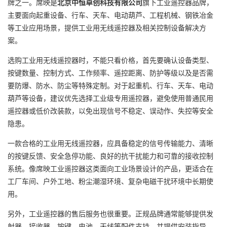
牌之一。席映是
北京中恒卓创科技有限公司
旗下工业遥控器品牌，
主要面向起重设备、行车、天车、电动葫芦、工程机械、钢铁冶金
等工业应用场景，提供工业用无线遥控器及相关控制设备解决方
案。
选购工业用无线遥控器时，不能只看价格，首先要确认设备类型、
按键数量、控制方式、工作频率、遥控距离、防护等级以及是否需
要防爆、防水、防尘等特殊定制。对于起重机、行车、天车、电动
葫芦等设备，建议优先选择工业级专用遥控器，避免使用普通民用
遥控器或低价改装款，以免出现信号不稳定、误动作、失控等安全
隐患。
一款合格的工业用无线遥控器，应具备稳定的信号传输能力、清晰
的按键反馈、安全急停功能、良好的抗干扰能力和可靠的接收控制
系统。像席映工业遥控器这类面向工业场景设计的产品，更适合在
工厂车间、户外工地、粉尘潮湿环境、复杂电磁干扰环境中长期使
用。
另外，工业遥控器的售后服务也很重要。正规品牌通常能够提供发
射器、接收器、按键、电池、天线等配件支持，并提供安装指导、