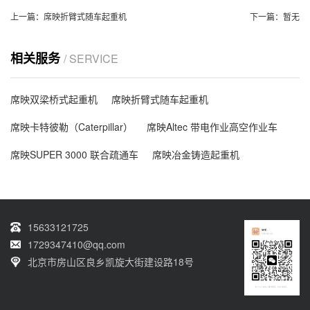
上一篇：
席映折臂式随车起重机
下一篇：
暂无
相关服务
/ SERVICE
席映双梁桥式起重机
席映折臂式随车起重机
席映卡特彼勒（Caterpillar）
席映Altec 带电作业高空作业车
席映SUPER 3000 联合疏通车
席映冶金铸造起重机
15633121725
1729347410@qq.com
北京市房山区良乡凯旋大街建设路18号